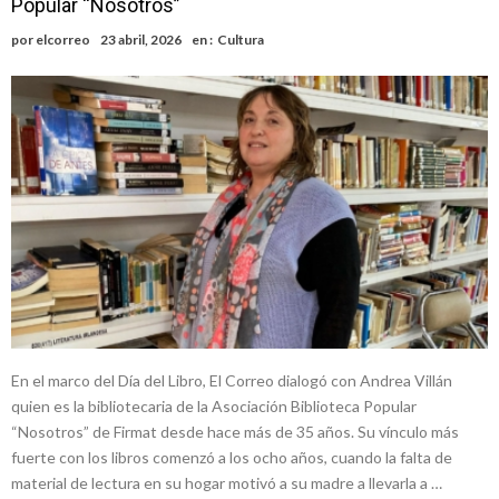
Popular “Nosotros”
Alerta meteorológico: el SMN advierte por tormentas fuertes y
por
elcorreo
23 abril, 2026
en :
Cultura
ráfagas que podrían superar los 80 km/h
¿Llega un “Súper Niño”?: De Benedictis aclara los mitos y analiza el
impacto real en la región
Cañada del Ucle se prepara para la 5ª edición de la Expo Dose
Distinguieron a Ramiro Maldonado, el campeón juvenil de malambo
de Los Quirquinchos
En el marco del Día del Libro, El Correo dialogó con Andrea Villán
quien es la bibliotecaria de la Asociación Biblioteca Popular
“Nosotros” de Firmat desde hace más de 35 años. Su vínculo más
fuerte con los libros comenzó a los ocho años, cuando la falta de
material de lectura en su hogar motivó a su madre a llevarla a …