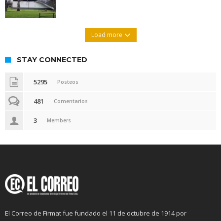
Load more
STAY CONNECTED
5295
Posteos
481
Comentarios
3
Members
El Correo de Firmat fue fundado el 11 de octubre de 1914 por