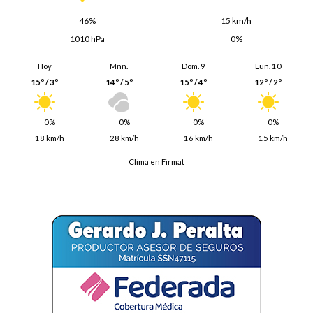
46%
15 km/h
1010 hPa
0%
Hoy
Mñn.
Dom. 9
Lun. 10
15º / 3º
14º / 5º
15º / 4º
12º / 2º
0%
0%
0%
0%
18 km/h
28 km/h
16 km/h
15 km/h
Clima en Firmat