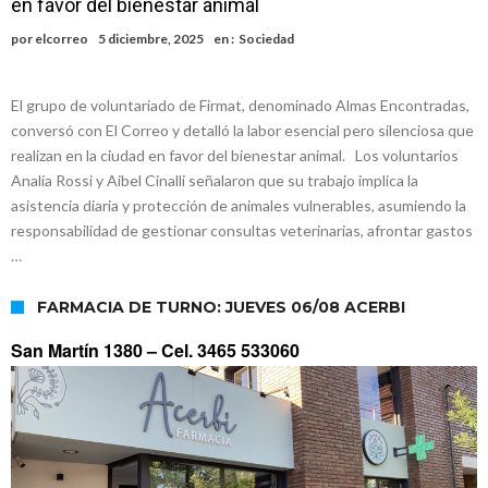
en favor del bienestar animal
Alerta meteorológico: el SMN advierte por tormentas fuertes y
por
elcorreo
5 diciembre, 2025
en :
Sociedad
ráfagas que podrían superar los 80 km/h
¿Llega un “Súper Niño”?: De Benedictis aclara los mitos y analiza el
impacto real en la región
Cañada del Ucle se prepara para la 5ª edición de la Expo Dose
El grupo de voluntariado de Firmat, denominado Almas Encontradas,
conversó con El Correo y detalló la labor esencial pero silenciosa que
Distinguieron a Ramiro Maldonado, el campeón juvenil de malambo
realizan en la ciudad en favor del bienestar animal. Los voluntarios
de Los Quirquinchos
Villada: evalúan obras preventivas ante posibles lluvias intensas
Analía Rossi y Aibel Cinalli señalaron que su trabajo implica la
asistencia diaria y protección de animales vulnerables, asumiendo la
responsabilidad de gestionar consultas veterinarias, afrontar gastos
…
FARMACIA DE TURNO: JUEVES 06/08 ACERBI
San Martín 1380 –
Cel. 3465 533060