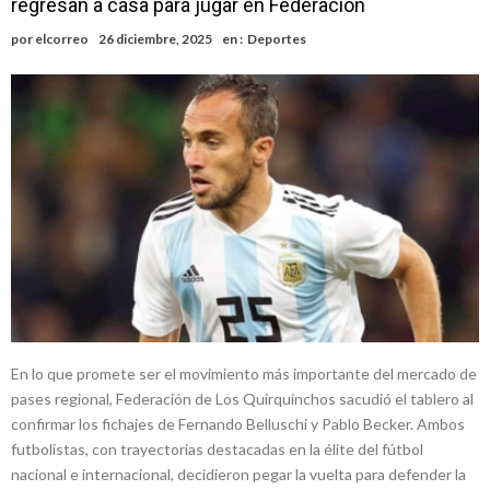
regresan a casa para jugar en Federación
Faltas por presuntas irregularidades
Villada: el viento provocó el desprendimiento del techo del galpón
por
elcorreo
26 diciembre, 2025
en :
Deportes
del ferrocarril
Violento robo en la zona rural de Firmat: maniataron a una pareja de
adultos mayores
Colecta solidaria de juguetes en Firmat para el EPI y el Hospital
Vilela
En lo que promete ser el movimiento más importante del mercado de
pases regional, Federación de Los Quirquinchos sacudió el tablero al
confirmar los fichajes de Fernando Belluschi y Pablo Becker. Ambos
futbolistas, con trayectorias destacadas en la élite del fútbol
nacional e internacional, decidieron pegar la vuelta para defender la