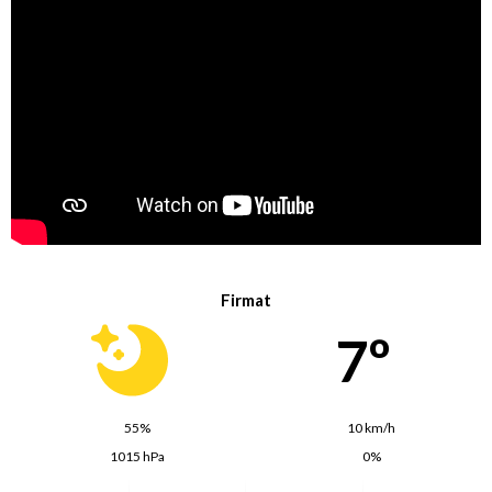
Firmat
7º
55%
10 km/h
1015 hPa
0%