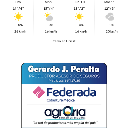
Hoy
Mñn.
Lun. 10
Mar. 11
14º / 4º
15º / 4º
13º / 2º
12º / 3º
0%
0%
0%
0%
26 km/h
16 km/h
16 km/h
20 km/h
Clima en Firmat