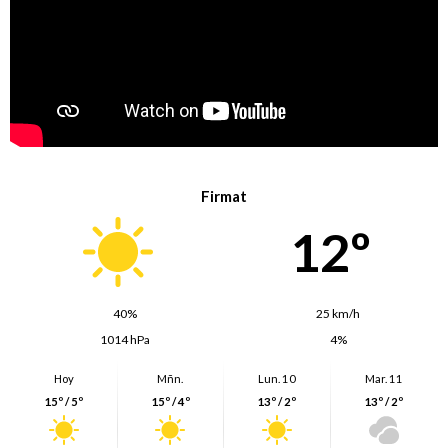
Firmat
12º
40%
25 km/h
1014 hPa
4%
Hoy
Mñn.
Lun. 10
Mar. 11
15º / 5º
15º / 4º
13º / 2º
13º / 2º