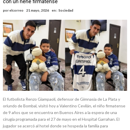
con un nene firmatense
nacimiento
Inclusivo
Vassalli: en potencial y con fechas diferidas, la empresa reformula
por
elcorreo
21 mayo, 2026
en :
Sociedad
sus anuncios a los trabajadores
Firmat: avanza la investigación de dos empleadas del Juzgado de
Faltas por presuntas irregularidades
Villada: el viento provocó el desprendimiento del techo del galpón
del ferrocarril
Violento robo en la zona rural de Firmat: maniataron a una pareja de
adultos mayores
Colecta solidaria de juguetes en Firmat para el EPI y el Hospital
Vilela
El futbolista Renzo Giampaoli, defensor de Gimnasia de La Plata y
oriundo de Bombal, visitó hoy a Valentino Cevilán, el niño firmatense
de 9 años que se encuentra en Buenos Aires a la espera de una
cirugía programada para el 27 de mayo en el Hospital Garrahan. El
jugador se acercó al hotel donde se hospeda la familia para