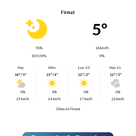
Firmat
5º
76%
16 km/h
1011 hPa
0%
Hoy
Mñn.
Lun. 10
Mar. 11
14º / 5º
15º / 4º
12º / 2º
12º / 3º
0%
0%
0%
0%
25 km/h
14 km/h
17 km/h
22 km/h
Clima en Firmat