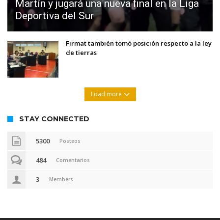
Martín y jugará una nueva final en la Liga
Deportiva del Sur
Firmat también tomó posición respecto a la ley
de tierras
Load more
STAY CONNECTED
5300
Posteos
484
Comentarios
3
Members