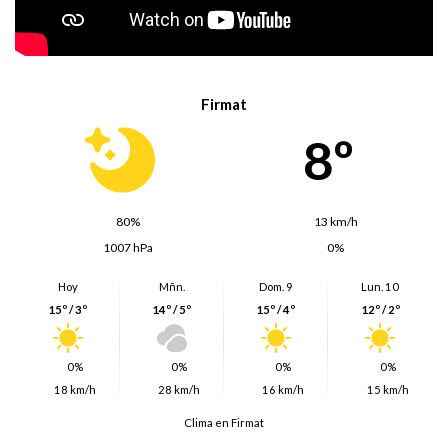
Firmat
8º
80%
13 km/h
1007 hPa
0%
Hoy
Mñn.
Dom. 9
Lun. 10
15º / 3º
14º / 5º
15º / 4º
12º / 2º
0%
0%
0%
0%
18 km/h
28 km/h
16 km/h
15 km/h
Clima en Firmat