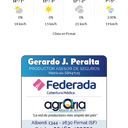
14º / 1º
13º / -3º
12º / -2º
7º / 5º
0%
0%
0%
100%
18 km/h
15 km/h
21 km/h
19 km/h
Clima en Firmat