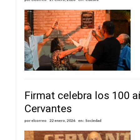
Cañada del Ucle se prepara para la 5ª edició
Distinguieron a Ramiro Maldonado, el campe
Firmat celebra los 100 a
Cervantes
por
elcorreo
22 enero, 2026
en :
Sociedad