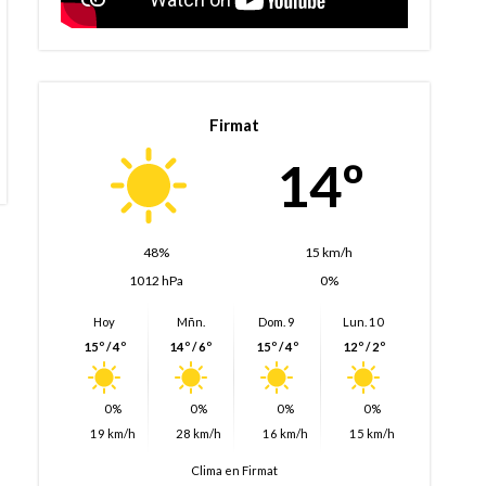
Firmat
14º
48%
15 km/h
1012 hPa
0%
Hoy
Mñn.
Dom. 9
Lun. 10
15º / 4º
14º / 6º
15º / 4º
12º / 2º
0%
0%
0%
0%
19 km/h
28 km/h
16 km/h
15 km/h
Clima en Firmat