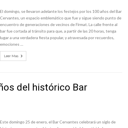
n de la Expo Dose
El domingo, se llevaron adelante los festejos por los 100 años del Bar
ón juvenil de malambo de Los Quirquinchos
Cervantes, un espacio emblemático que fue y sigue siendo punto de
encuentro de generaciones de vecinos de Firmat. La calle frente al
bar fue cortada al tránsito para que, a partir de las 20 horas, tenga
lugar a una verdadera fiesta popular, y atravesada por recuerdos,
emociones …
Leer Mas
ños del histórico Bar
Este domingo 25 de enero, el Bar Cervantes celebrará un siglo de