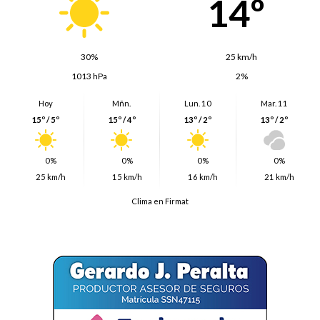
14º
30%
25 km/h
1013 hPa
2%
Hoy
Mñn.
Lun. 10
Mar. 11
15º / 5º
15º / 4º
13º / 2º
13º / 2º
0%
0%
0%
0%
25 km/h
15 km/h
16 km/h
21 km/h
Clima en Firmat