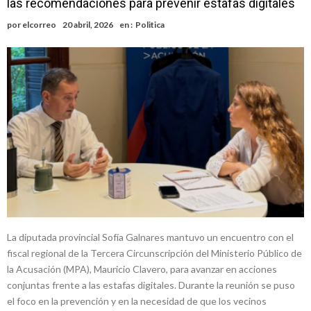
las recomendaciones para prevenir estafas digitales
nacimiento
Inclusivo
Vassalli: en potencial y con fechas diferidas, la empresa reformula
por
elcorreo
20 abril, 2026
en :
Politica
sus anuncios a los trabajadores
Firmat: avanza la investigación de dos empleadas del Juzgado de
Faltas por presuntas irregularidades
Villada: el viento provocó el desprendimiento del techo del galpón
del ferrocarril
Violento robo en la zona rural de Firmat: maniataron a una pareja de
adultos mayores
Colecta solidaria de juguetes en Firmat para el EPI y el Hospital
Vilela
La diputada provincial Sofía Galnares mantuvo un encuentro con el
fiscal regional de la Tercera Circunscripción del Ministerio Público de
la Acusación (MPA), Mauricio Clavero, para avanzar en acciones
conjuntas frente a las estafas digitales. Durante la reunión se puso
el foco en la prevención y en la necesidad de que los vecinos