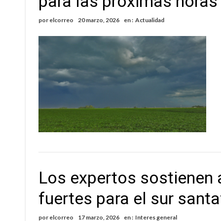
para las próximas horas
¿Llega un “Súper Niño”?: De Benedictis aclara l
por
elcorreo
20 marzo, 2026
en :
Actualidad
Cañada del Ucle se prepara para la 5ª edició
Los expertos sostienen 
fuertes para el sur sant
por
elcorreo
17 marzo, 2026
en :
Interes general