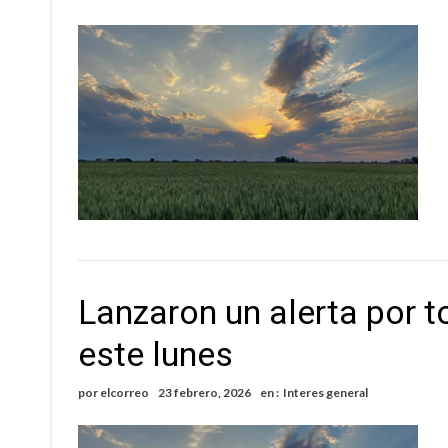
Lanzaron un alerta por t
este lunes
por
elcorreo
23 febrero, 2026
en :
Interes general