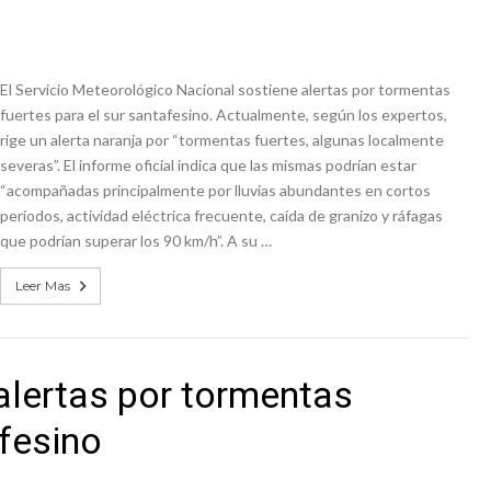
os mitos y analiza el impacto real en la región
n de la Expo Dose
El Servicio Meteorológico Nacional sostiene alertas por tormentas
fuertes para el sur santafesino. Actualmente, según los expertos,
rige un alerta naranja por “tormentas fuertes, algunas localmente
severas”. El informe oficial indica que las mismas podrían estar
“acompañadas principalmente por lluvias abundantes en cortos
períodos, actividad eléctrica frecuente, caída de granizo y ráfagas
que podrían superar los 90 km/h”. A su …
Leer Mas
alertas por tormentas
afesino