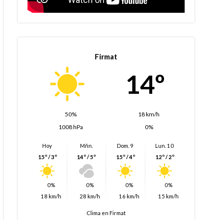
Firmat
14º
50%
18 km/h
1008 hPa
0%
Hoy
Mñn.
Dom. 9
Lun. 10
15º / 3º
14º / 5º
15º / 4º
12º / 2º
0%
0%
0%
0%
18 km/h
28 km/h
16 km/h
15 km/h
Clima en Firmat