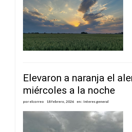
Elevaron a naranja el al
miércoles a la noche
por
elcorreo
18 febrero, 2026
en :
Interes general