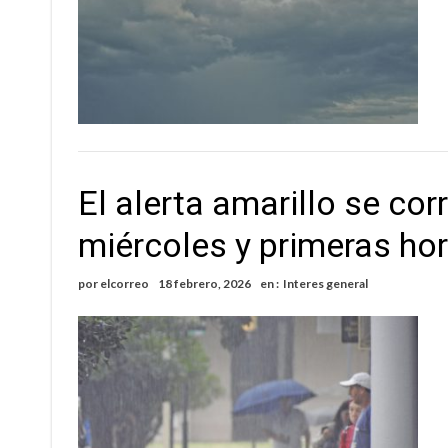
El alerta amarillo se cor
miércoles y primeras hor
por
elcorreo
18 febrero, 2026
en :
Interes general