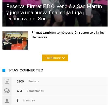
Reserva: Firmat F.B.C. venció a San Martín
y jugará una nueva final en la Liga
Deportiva del Sur
Firmat también tomó posición respecto a la ley
de tierras
Load more
STAY CONNECTED
5300
Posteos
484
Comentarios
3
Members