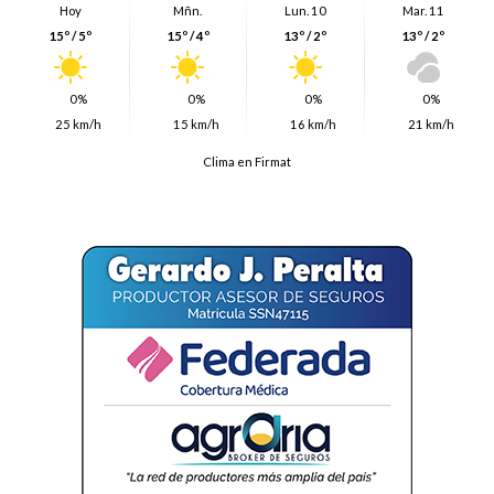
Hoy
Mñn.
Lun. 10
Mar. 11
15º / 5º
15º / 4º
13º / 2º
13º / 2º
0%
0%
0%
0%
25 km/h
15 km/h
16 km/h
21 km/h
Clima en Firmat