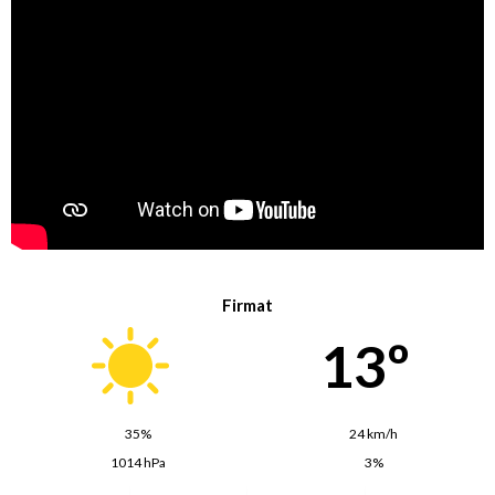
Firmat
13º
35%
24 km/h
1014 hPa
3%