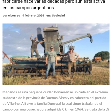
fabricarse hace varias décadas pero aún está activa
nacimiento
Inclusivo
Vassalli: en potencial y con fechas diferidas, la empresa reformula
en los campos argentinos
sus anuncios a los trabajadores
Firmat: avanza la investigación de dos empleadas del Juzgado de
por
elcorreo
4 febrero, 2026
en :
Sociedad
Faltas por presuntas irregularidades
Villada: el viento provocó el desprendimiento del techo del galpón
del ferrocarril
Violento robo en la zona rural de Firmat: maniataron a una pareja de
adultos mayores
Colecta solidaria de juguetes en Firmat para el EPI y el Hospital
Vilela
Médanos es una pequeña ciudad bonaerense ubicada en el extremo
sudoeste de la provincia de Buenos Aires y es cabecera del partido
de Villarino. Allí vive la familia Dumrauf, la cual sigue trabajando el
campo con una cosechadora adquirida 0 km en 1964. Se trata de la Di