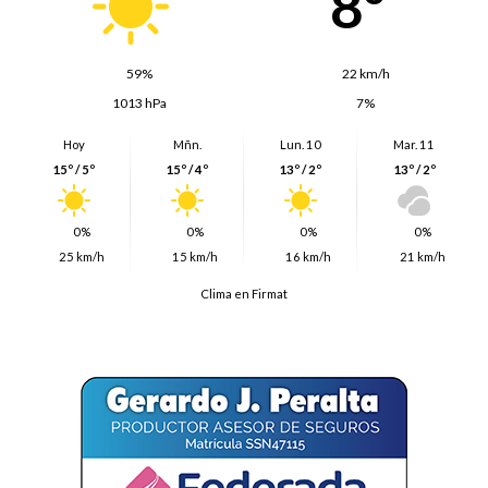
8º
59%
22 km/h
1013 hPa
7%
Hoy
Mñn.
Lun. 10
Mar. 11
15º / 5º
15º / 4º
13º / 2º
13º / 2º
0%
0%
0%
0%
25 km/h
15 km/h
16 km/h
21 km/h
Clima en Firmat