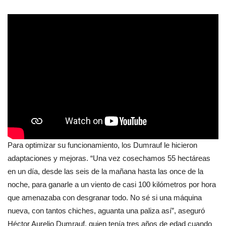
Para optimizar su funcionamiento, los Dumrauf le hicieron
adaptaciones y mejoras. “Una vez cosechamos 55 hectáreas
en un día, desde las seis de la mañana hasta las once de la
noche, para ganarle a un viento de casi 100 kilómetros por hora
que amenazaba con desgranar todo. No sé si una máquina
nueva, con tantos chiches, aguanta una paliza así”, aseguró
Héctor Aurelio Dumrauf, quien tenía tres años de edad cuando