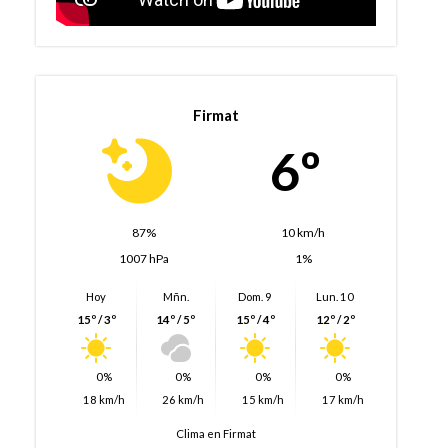
Firmat
6º
87%
10 km/h
1007 hPa
1%
Hoy
Mñn.
Dom. 9
Lun. 10
15º / 3º
14º / 5º
15º / 4º
12º / 2º
0%
0%
0%
0%
18 km/h
26 km/h
15 km/h
17 km/h
Clima en Firmat