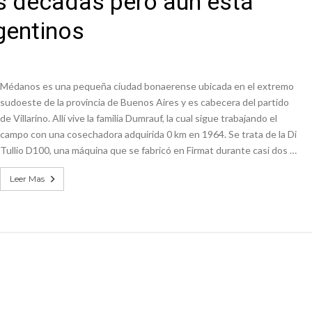
as décadas pero aún está
colección de golosinas para agasajar a los niños en su día
gentinos
lausura con agenda confirmada y planteles renovados
Médanos es una pequeña ciudad bonaerense ubicada en el extremo
sudoeste de la provincia de Buenos Aires y es cabecera del partido
de Villarino. Allí vive la familia Dumrauf, la cual sigue trabajando el
campo con una cosechadora adquirida 0 km en 1964. Se trata de la Di
Tullio D100, una máquina que se fabricó en Firmat durante casi dos …
Leer Mas