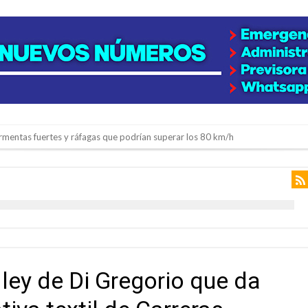
rmentas fuertes y ráfagas que podrían superar los 80 km/h
os mitos y analiza el impacto real en la región
n de la Expo Dose
ón juvenil de malambo de Los Quirquinchos
es lluvias intensas
n la licitación de cinco nuevas cuadras
 ley de Di Gregorio que da
para emprendedores
 Corre”