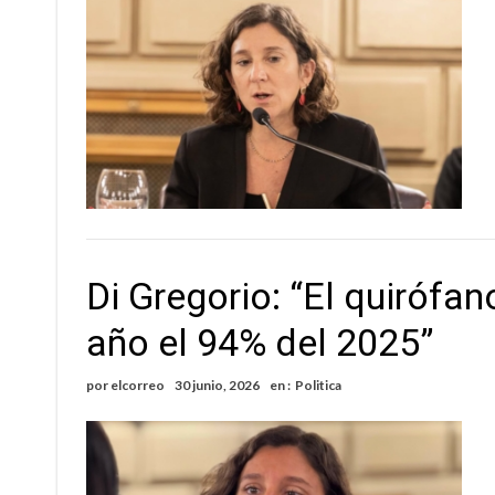
Di Gregorio: “El quirófa
año el 94% del 2025”
por
elcorreo
30 junio, 2026
en :
Politica