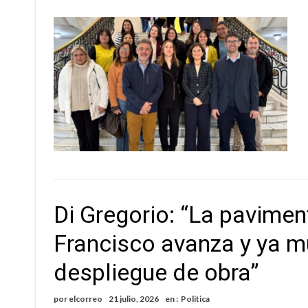
Di Gregorio: “La pavime
Francisco avanza y ya m
despliegue de obra”
por
elcorreo
21 julio, 2026
en :
Politica