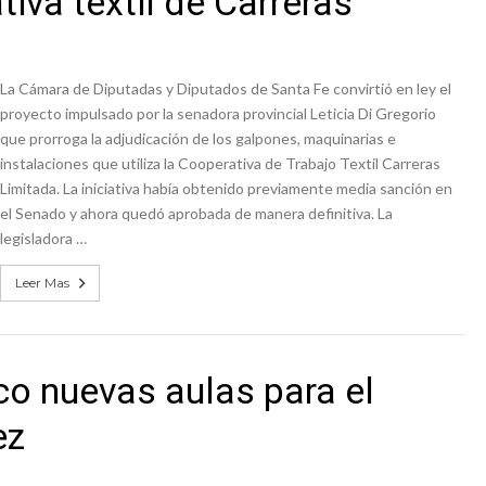
iva textil de Carreras
a japonesa en la Biblioteca Popular Nosotros
n David fue citada a la Selección Argentina
La Cámara de Diputadas y Diputados de Santa Fe convirtió en ley el
proyecto impulsado por la senadora provincial Leticia Di Gregorio
que prorroga la adjudicación de los galpones, maquinarias e
instalaciones que utiliza la Cooperativa de Trabajo Textil Carreras
Limitada. La iniciativa había obtenido previamente media sanción en
el Senado y ahora quedó aprobada de manera definitiva. La
legisladora …
Leer Mas
co nuevas aulas para el
ez