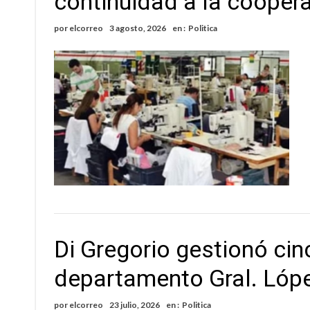
continuidad a la cooperat
Comienza una mesa de lectura sobre literatur
por
elcorreo
3 agosto, 2026
en :
Politica
Sueño albiceleste: la arquera firmatense Jazmí
Di Gregorio gestionó cin
departamento Gral. Lóp
por
elcorreo
23 julio, 2026
en :
Politica