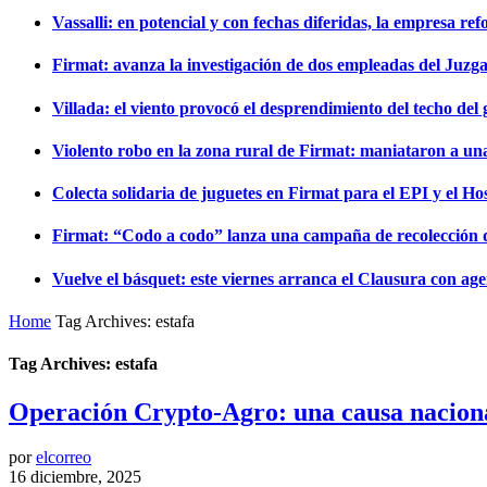
Vassalli: en potencial y con fechas diferidas, la empresa re
Firmat: avanza la investigación de dos empleadas del Juzga
Villada: el viento provocó el desprendimiento del techo del 
Violento robo en la zona rural de Firmat: maniataron a un
Colecta solidaria de juguetes en Firmat para el EPI y el Hos
Firmat: “Codo a codo” lanza una campaña de recolección de
Vuelve el básquet: este viernes arranca el Clausura con a
Home
Tag Archives: estafa
Tag Archives: estafa
Operación Crypto-Agro: una causa nacional
por
elcorreo
16 diciembre, 2025