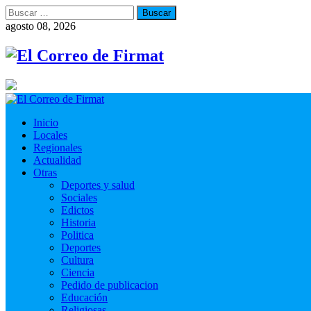
Buscar:
agosto 08, 2026
Inicio
Locales
Regionales
Actualidad
Otras
Deportes y salud
Sociales
Edictos
Historia
Politica
Deportes
Cultura
Ciencia
Pedido de publicacion
Educación
Religiosas