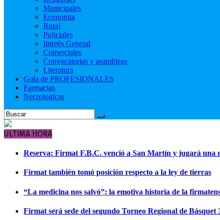
Municipales
Economia
Rural
Policiales
Interés General
Comerciales
Convocatorias y asambleas
Literatura
Guía de PROFESIONALES
Farmacias
Necrologicas
ULTIMA HORA
Reserva: Firmat F.B.C. venció a San Martín y jugará una n
Firmat también tomó posición respecto a la ley de tierras
“La medicina nos salvó”: la emotiva historia de la firmaten
Firmat será sede del segundo Torneo Regional de Básquet 