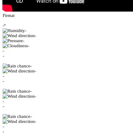
Firmat
-º
-
-
-
-
-
-
-
-
-
-
-
-
-
-
-
-
-
-