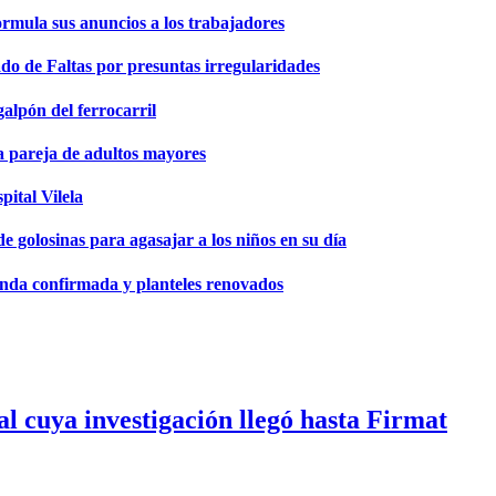
formula sus anuncios a los trabajadores
do de Faltas por presuntas irregularidades
galpón del ferrocarril
a pareja de adultos mayores
pital Vilela
 golosinas para agasajar a los niños en su día
genda confirmada y planteles renovados
 cuya investigación llegó hasta Firmat