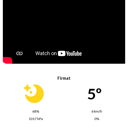
Firmat
5º
68%
6 km/h
1017 hPa
0%