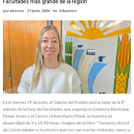
Facultades más grande de la región”
nacimiento
Inclusivo
Vassalli: en potencial y con fechas diferidas, la empresa reformula
por
elcorreo
17 junio, 2026
en :
Educacion
sus anuncios a los trabajadores
Firmat: avanza la investigación de dos empleadas del Juzgado de
Faltas por presuntas irregularidades
Villada: el viento provocó el desprendimiento del techo del galpón
del ferrocarril
Violento robo en la zona rural de Firmat: maniataron a una pareja de
adultos mayores
Colecta solidaria de juguetes en Firmat para el EPI y el Hospital
Vilela
Este viernes 19 de junio, el Galpón del Pueblo será la sede de la 8º
edición de la Feria de Facultades que organiza el Gobierno Municipal,
Firmat Joven y el Centro Universitario Firmat, la muestra se
desarrollará de 9 a 14.30 horas. Imagen de archivo “Tenemos récord
de Universidades e Institutos que nos van a estar visitando, vamos a