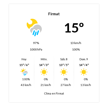
Firmat
15º
97%
13 km/h
1000 hPa
100%
Hoy
Mñn.
Sáb. 8
Dom. 9
15º / 6º
14º / 3º
13º / 5º
14º / 4º
100%
0%
0%
0%
43 km/h
21 km/h
27 km/h
13 km/h
Clima en Firmat