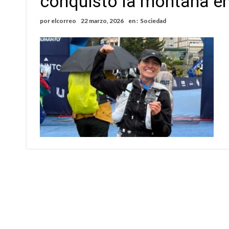
conquistó la montaña e
Sueño albiceleste: la arquera firmatense Jazmí
por
elcorreo
22 marzo, 2026
en :
Sociedad
Roxana Carabajal dejó su huella en la peña d