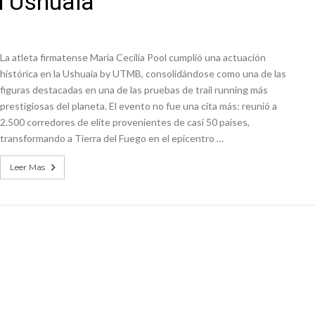
n Ushuaia
n David fue citada a la Selección Argentina
e Casino Melincué
La atleta firmatense María Cecilia Pool cumplió una actuación
histórica en la Ushuaia by UTMB, consolidándose como una de las
figuras destacadas en una de las pruebas de trail running más
prestigiosas del planeta. El evento no fue una cita más: reunió a
2.500 corredores de elite provenientes de casi 50 países,
transformando a Tierra del Fuego en el epicentro …
Leer Mas