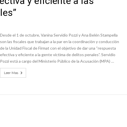
ctiva y eficiente a las
es lluvias intensas
les”
n la licitación de cinco nuevas cuadras
Desde el 1 de octubre, Vanina Servidio Pozzi y Ana Belén Stampella
son las fiscales que trabajan a la par en la coordinación y conducción
de la Unidad Fiscal de Firmat con el objetivo de dar una “respuesta
efectiva y eficiente a la gente víctima de delitos penales”. Servidio
Pozzi está a cargo del Ministerio Público de la Acusación (MPA) …
Leer Mas