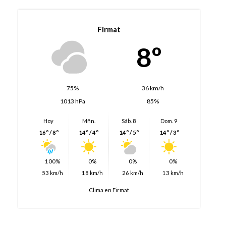
Firmat
8º
75%
36 km/h
1013 hPa
85%
Hoy
Mñn.
Sáb. 8
Dom. 9
16º / 8º
14º / 4º
14º / 5º
14º / 3º
100%
0%
0%
0%
53 km/h
18 km/h
26 km/h
13 km/h
Clima en Firmat