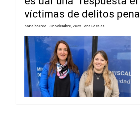
es dar una “respuesta efe
Villada: evalúan obras preventivas ante posibl
víctimas de delitos pena
Elortondo: avanza el plan de pavimentación co
por
elcorreo
3 noviembre, 2025
en :
Locales