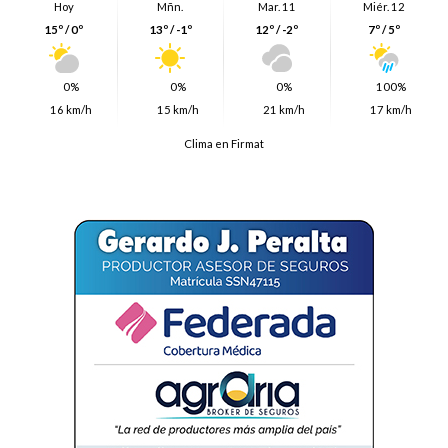
Hoy
Mñn.
Mar. 11
Miér. 12
15º / 0º
13º / -1º
12º / -2º
7º / 5º
0%
0%
0%
100%
16 km/h
15 km/h
21 km/h
17 km/h
Clima en Firmat