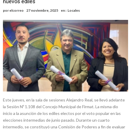
nuevos ediles
nacimiento
Inclusivo
Vassalli: en potencial y con fechas diferidas, la empresa reformula
por
elcorreo
27 noviembre, 2025
en :
Locales
sus anuncios a los trabajadores
Firmat: avanza la investigación de dos empleadas del Juzgado de
Faltas por presuntas irregularidades
Villada: el viento provocó el desprendimiento del techo del galpón
del ferrocarril
Violento robo en la zona rural de Firmat: maniataron a una pareja de
adultos mayores
Colecta solidaria de juguetes en Firmat para el EPI y el Hospital
Vilela
Este jueves, en la sala de sesiones Alejandro Real, se llevó adelante
la Sesión Nº 1.108 del Concejo Municipal de Firmat. La misma dio
inicio a la asunción de los ediles electos por el voto popular en las
elecciones intermedias de junio pasado. Durante un cuarto
intermedio, se constituyó una Comisión de Poderes a fin de evaluar