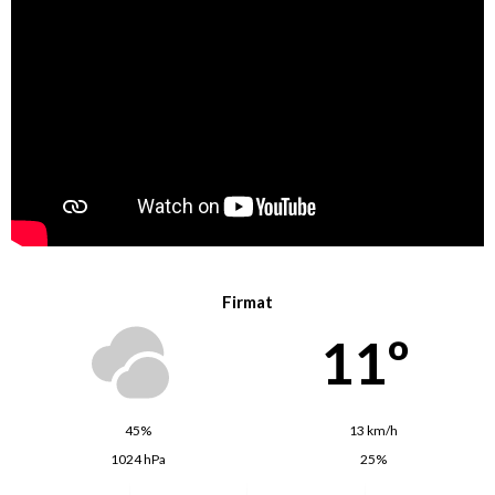
Firmat
11º
45%
13 km/h
1024 hPa
25%