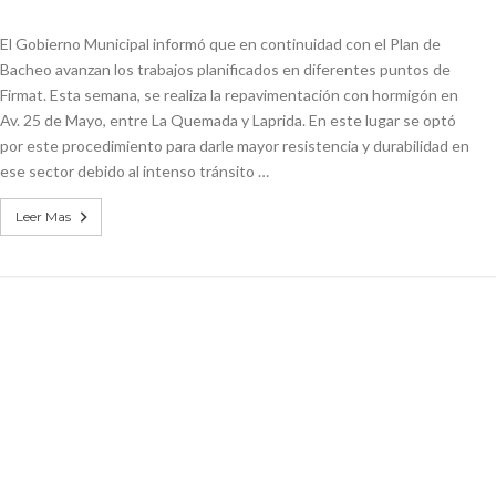
niataron a una pareja de adultos mayores
El Gobierno Municipal informó que en continuidad con el Plan de
 EPI y el Hospital Vilela
Bacheo avanzan los trabajos planificados en diferentes puntos de
Firmat. Esta semana, se realiza la repavimentación con hormigón en
Av. 25 de Mayo, entre La Quemada y Laprida. En este lugar se optó
por este procedimiento para darle mayor resistencia y durabilidad en
ese sector debido al intenso tránsito …
Leer Mas