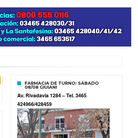
”
FARMACIA DE TURNO: SÁBADO
08/08 GIUIANI
zo posible su nacimiento
Av. Rivadavia 1284 –
Tel. 3465
424966/428459