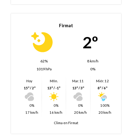
Firmat
2º
62%
8 km/h
1019 hPa
0%
Hoy
Mñn.
Mar. 11
Miér. 12
15º / 2º
13º / -1º
13º / 3º
8º / 6º
0%
0%
0%
100%
17 km/h
16 km/h
20 km/h
20 km/h
Clima en Firmat