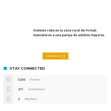
Villada: el viento provocó el
desprendimiento del techo del galpón del
ferrocarril
Violento robo en la zona rural de Firmat:
maniataron a una pareja de adultos mayores
Load more
STAY CONNECTED
5294
Posteos
471
Comentarios
3
Members