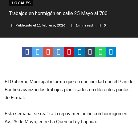
LOCALES
Distinguieron a Ramiro Maldonado, el campeón juvenil de malambo
Trabajos en hormigón en calle 25 Mayo al 700
de Los Quirquinchos
Villada: evalúan obras preventivas ante posibles lluvias intensas
Publicado el
11 febrero, 2026
1 min read
0
El Gobierno Municipal informó que en continuidad con el Plan de
Bacheo avanzan los trabajos planificados en diferentes puntos
de Firmat.
Esta semana, se realiza la repavimentación con hormigón en
Av. 25 de Mayo, entre La Quemada y Laprida.