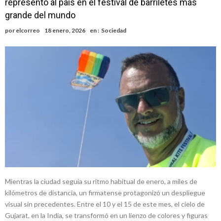
representó al país en el festival de barriletes más
sus anuncios a los trabajadores
Firmat: avanza la investigación de dos empleadas del Juzgado de
grande del mundo
Faltas por presuntas irregularidades
Villada: el viento provocó el desprendimiento del techo del galpón
por
elcorreo
18 enero, 2026
en :
Sociedad
del ferrocarril
Violento robo en la zona rural de Firmat: maniataron a una pareja de
adultos mayores
Mientras la ciudad seguía su ritmo habitual de enero, a miles de
kilómetros de distancia, un firmatense protagonizó un despliegue
visual sin precedentes. Entre el 10 y el 15 de este mes, el cielo de
Gujarat, en la India, se transformó en un lienzo de colores y figuras