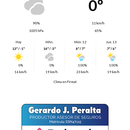
0º
90%
11 km/h
1035 hPa
65%
Hoy
Mñn.
Miér. 12
Jue. 13
13º / -1º
14º / -3º
8º / 7º
7º / 6º
0%
0%
100%
100%
16 km/h
19 km/h
23 km/h
19 km/h
Clima en Firmat