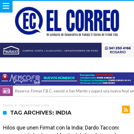
Reserva: Firmat F.B.C. venció a San Martín y jugará una nueva final en
la Liga Deportiva del Sur
Firmat también tomó posición respecto a la ley de tierras
Home
Tag Archives: india
“La medicina nos salvó”: la emotiva historia de la firmatense que se
TAG ARCHIVES: INDIA
recibió de médica y se reencontró con el doctor que hizo posible su
Firmat será sede del segundo Torneo Regional de Básquet 3×3
Hilos que unen Firmat con la India: Dardo Tacconi
nacimiento
Inclusivo
Vassalli: en potencial y con fechas diferidas, la empresa reformula