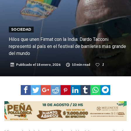
del ferrocarril
Violento robo en la zona rural de Firmat: maniataron a una pareja de
adultos mayores
Colecta solidaria de juguetes en Firmat para el EPI y el Hospital
Vilela
Firmat: “Codo a codo” lanza una campaña de recolección de
SOCIEDAD
golosinas para agasajar a los niños en su día
Vuelve el básquet: este viernes arranca el Clausura con agenda
Hilos que unen Firmat con la India: Dardo Tacconi
representó al país en el festival de barriletes más grande
confirmada y planteles renovados
del mundo
Publicado el
18 enero, 2026
10 min read
1