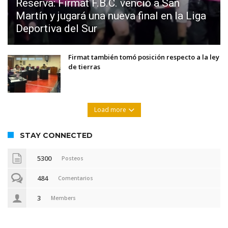
Reserva: Firmat F.B.C. venció a San
Martín y jugará una nueva final en la Liga
Deportiva del Sur
Firmat también tomó posición respecto a la ley
de tierras
Load more
STAY CONNECTED
5300
Posteos
484
Comentarios
3
Members