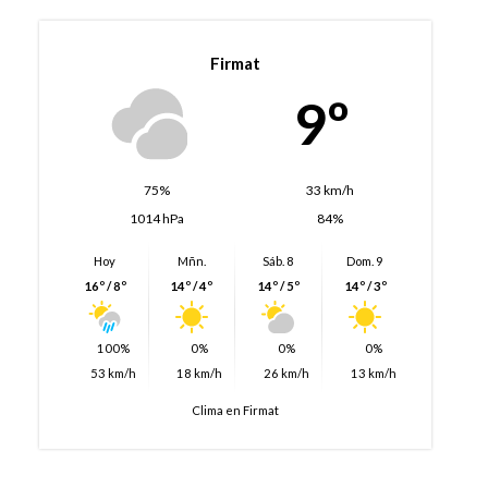
Firmat
9º
75%
33 km/h
1014 hPa
84%
Hoy
Mñn.
Sáb. 8
Dom. 9
16º / 8º
14º / 4º
14º / 5º
14º / 3º
100%
0%
0%
0%
53 km/h
18 km/h
26 km/h
13 km/h
Clima en Firmat