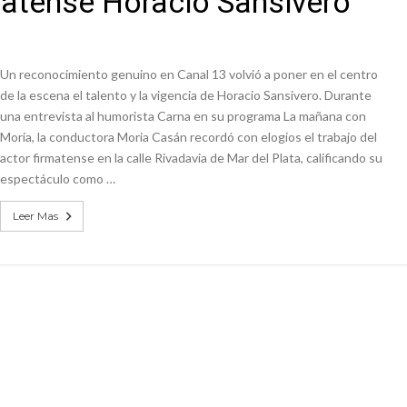
rmatense Horacio Sansivero
es lluvias intensas
n la licitación de cinco nuevas cuadras
Un reconocimiento genuino en Canal 13 volvió a poner en el centro
de la escena el talento y la vigencia de Horacio Sansivero. Durante
una entrevista al humorista Carna en su programa La mañana con
Moria, la conductora Moria Casán recordó con elogios el trabajo del
actor firmatense en la calle Rivadavia de Mar del Plata, calificando su
espectáculo como …
Leer Mas