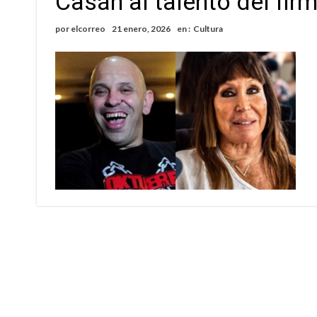
Casán al talento del fi
Villada: evalúan obras preventivas ante posibl
por
elcorreo
21 enero, 2026
en :
Cultura
Elortondo: avanza el plan de pavimentación co