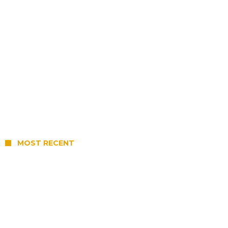
MOST RECENT
Reserva: Firmat F.B.C. venció a San Martín
y jugará una nueva final en la Liga
Deportiva del Sur