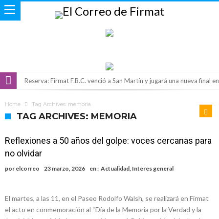
Reserva: Firmat F.B.C. venció a San Martín y jugará una nueva final en
la Liga Deportiva del Sur
Firmat también tomó posición respecto a la ley de tierras
Home
Tag Archives: memoria
“La medicina nos salvó”: la emotiva historia de la firmatense que se
TAG ARCHIVES: MEMORIA
recibió de médica y se reencontró con el doctor que hizo posible su
Firmat será sede del segundo Torneo Regional de Básquet 3×3
Reflexiones a 50 años del golpe: voces cercanas para
nacimiento
Inclusivo
Vassalli: en potencial y con fechas diferidas, la empresa reformula
no olvidar
sus anuncios a los trabajadores
Firmat: avanza la investigación de dos empleadas del Juzgado de
por
elcorreo
23 marzo, 2026
en :
Actualidad
,
Interes general
Faltas por presuntas irregularidades
Villada: el viento provocó el desprendimiento del techo del galpón
del ferrocarril
Violento robo en la zona rural de Firmat: maniataron a una pareja de
El martes, a las 11, en el Paseo Rodolfo Walsh, se realizará en Firmat
el acto en conmemoración al “Día de la Memoria por la Verdad y la
adultos mayores
Colecta solidaria de juguetes en Firmat para el EPI y el Hospital