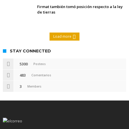
Firmat también tomó posición respecto a la ley
de tierras
Load more
STAY CONNECTED
5300
Posteos
483
Comentarios
3
Members