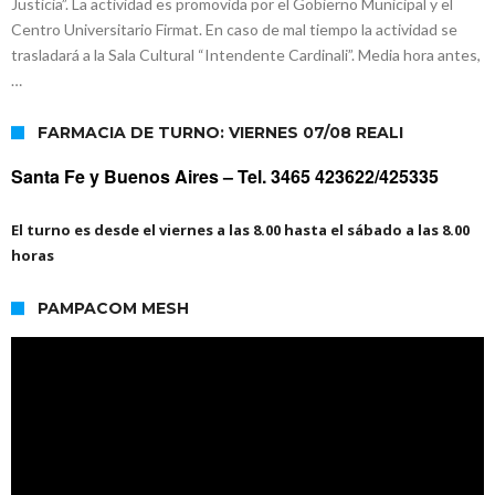
Justicia”. La actividad es promovida por el Gobierno Municipal y el
Vilela
Firmat: “Codo a codo” lanza una campaña de recolección de
Centro Universitario Firmat. En caso de mal tiempo la actividad se
trasladará a la Sala Cultural “Intendente Cardinali”. Media hora antes,
golosinas para agasajar a los niños en su día
Vuelve el básquet: este viernes arranca el Clausura con agenda
…
confirmada y planteles renovados
FARMACIA DE TURNO: VIERNES 07/08 REALI
Santa Fe y Buenos Aires –
Tel. 3465 423622/425335
El turno es desde el viernes a las 8.00 hasta el sábado a las 8.00
horas
PAMPACOM MESH