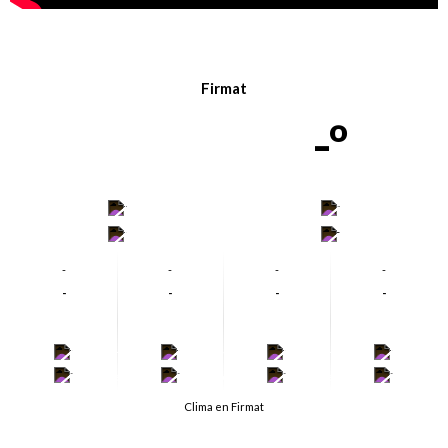
Firmat
-º
-
-
-
-
-
-
-
-
-
-
-
-
-
-
-
-
-
-
-
-
Clima en Firmat