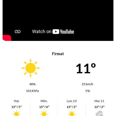
Firmat
11º
48%
25 km/h
1014 hPa
5%
Hoy
Mñn.
Lun. 10
Mar. 11
15º / 5º
15º / 4º
13º / 2º
13º / 2º