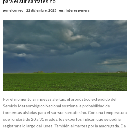
para el sur santafesino
Faltas por presuntas irregularidades
Villada: el viento provocó el desprendimiento del techo del galpón
por
elcorreo
22 diciembre, 2025
en :
Interes general
del ferrocarril
Violento robo en la zona rural de Firmat: maniataron a una pareja de
adultos mayores
Colecta solidaria de juguetes en Firmat para el EPI y el Hospital
Vilela
Firmat: “Codo a codo” lanza una campaña de recolección de
golosinas para agasajar a los niños en su día
Vuelve el básquet: este viernes arranca el Clausura con agenda
confirmada y planteles renovados
Por el momento sin nuevas alertas, el pronóstico extendido del
Servicio Meteorológico Nacional sostiene la probabilidad de
tormentas aisladas para el sur-sur santafesino. Con una temperatura
que rondará de 20 a 31 grados, los expertos indican que se podría
registrar a lo largo del lunes. También el martes por la madrugada. De