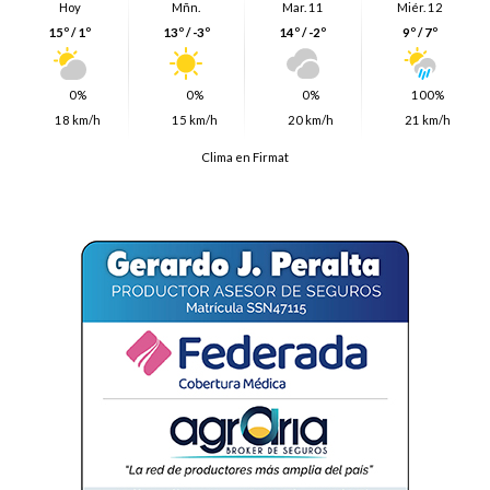
Hoy
Mñn.
Mar. 11
Miér. 12
15º / 1º
13º / -3º
14º / -2º
9º / 7º
0%
0%
0%
100%
18 km/h
15 km/h
20 km/h
21 km/h
Clima en Firmat