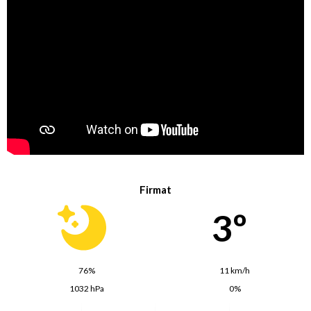
Firmat
3º
76%
11 km/h
1032 hPa
0%