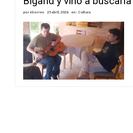
Bigand y vino a buscarl
Sueño albiceleste: la arquera firmatense Jazmí
por
elcorreo
25 abril, 2026
en :
Cultura
Roxana Carabajal dejó su huella en la peña d