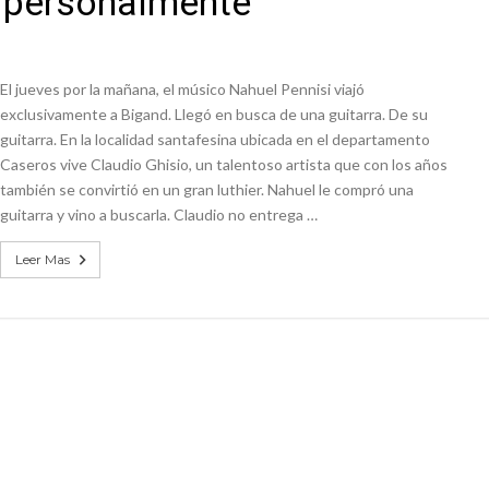
a personalmente
n David fue citada a la Selección Argentina
e Casino Melincué
El jueves por la mañana, el músico Nahuel Pennisi viajó
exclusivamente a Bigand. Llegó en busca de una guitarra. De su
guitarra. En la localidad santafesina ubicada en el departamento
Caseros vive Claudio Ghisio, un talentoso artista que con los años
también se convirtió en un gran luthier. Nahuel le compró una
guitarra y vino a buscarla. Claudio no entrega …
Leer Mas