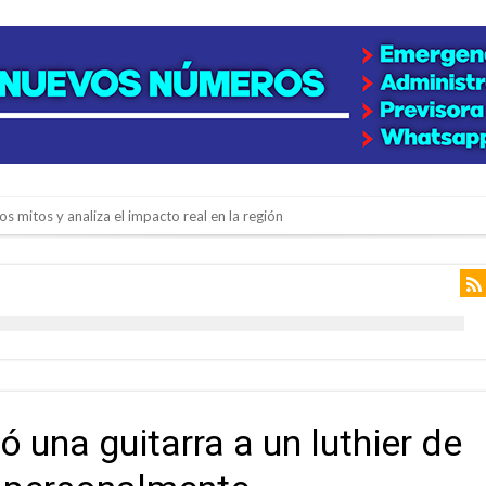
os mitos y analiza el impacto real en la región
n de la Expo Dose
ón juvenil de malambo de Los Quirquinchos
es lluvias intensas
n la licitación de cinco nuevas cuadras
para emprendedores
 una guitarra a un luthier de
 Corre”
a japonesa en la Biblioteca Popular Nosotros