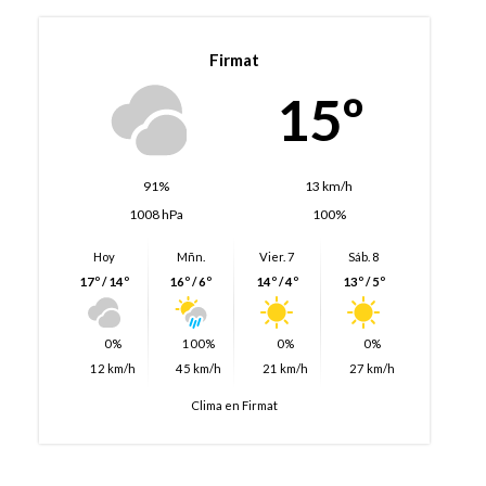
Firmat
15º
91%
13 km/h
1008 hPa
100%
Hoy
Mñn.
Vier. 7
Sáb. 8
17º / 14º
16º / 6º
14º / 4º
13º / 5º
0%
100%
0%
0%
12 km/h
45 km/h
21 km/h
27 km/h
Clima en Firmat