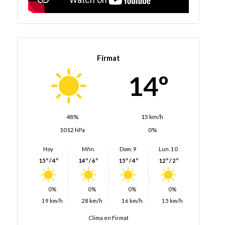
Firmat
14º
48%
15 km/h
1012 hPa
0%
Hoy
Mñn.
Dom. 9
Lun. 10
15º / 4º
14º / 6º
15º / 4º
12º / 2º
0%
0%
0%
0%
19 km/h
28 km/h
16 km/h
15 km/h
Clima en Firmat