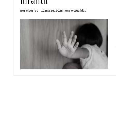
infantil
por
elcorreo
12 marzo, 2026
en :
Actualidad