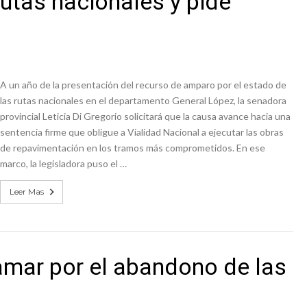
utas nacionales y pide
ón juvenil de malambo de Los Quirquinchos
es lluvias intensas
A un año de la presentación del recurso de amparo por el estado de
las rutas nacionales en el departamento General López, la senadora
provincial Leticia Di Gregorio solicitará que la causa avance hacia una
sentencia firme que obligue a Vialidad Nacional a ejecutar las obras
de repavimentación en los tramos más comprometidos. En ese
marco, la legisladora puso el …
Leer Mas
lamar por el abandono de las