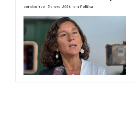
por
elcorreo
5 enero, 2026
en :
Politica