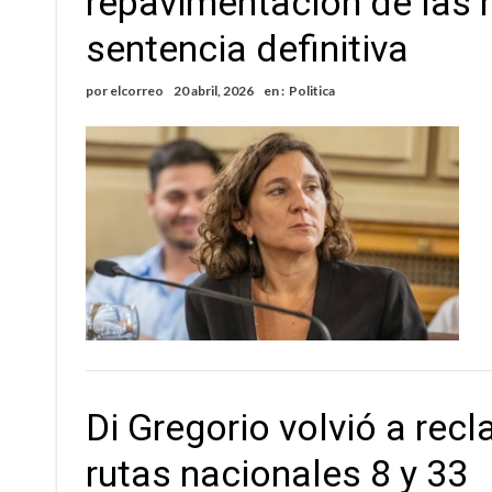
repavimentación de las r
Distinguieron a Ramiro Maldonado, el campe
sentencia definitiva
Villada: evalúan obras preventivas ante posibl
por
elcorreo
20 abril, 2026
en :
Politica
Di Gregorio volvió a rec
rutas nacionales 8 y 33