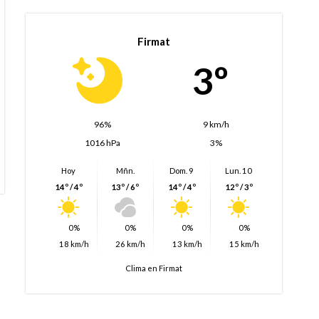
Firmat
3º
96%
9 km/h
1016 hPa
3%
Hoy
Mñn.
Dom. 9
Lun. 10
14º / 4º
13º / 6º
14º / 4º
12º / 3º
0%
0%
0%
0%
18 km/h
26 km/h
13 km/h
15 km/h
Clima en Firmat