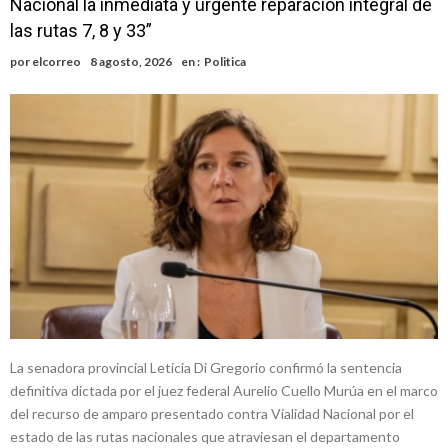
Nacional la inmediata y urgente reparación integral de
nacimiento
Inclusivo
Vassalli: en potencial y con fechas diferidas, la empresa reformula
las rutas 7, 8 y 33”
sus anuncios a los trabajadores
Firmat: avanza la investigación de dos empleadas del Juzgado de
por
elcorreo
8 agosto, 2026
en :
Politica
Faltas por presuntas irregularidades
Villada: el viento provocó el desprendimiento del techo del galpón
del ferrocarril
Violento robo en la zona rural de Firmat: maniataron a una pareja de
adultos mayores
Colecta solidaria de juguetes en Firmat para el EPI y el Hospital
Vilela
La senadora provincial Leticia Di Gregorio confirmó la sentencia
definitiva dictada por el juez federal Aurelio Cuello Murúa en el marco
del recurso de amparo presentado contra Vialidad Nacional por el
estado de las rutas nacionales que atraviesan el departamento