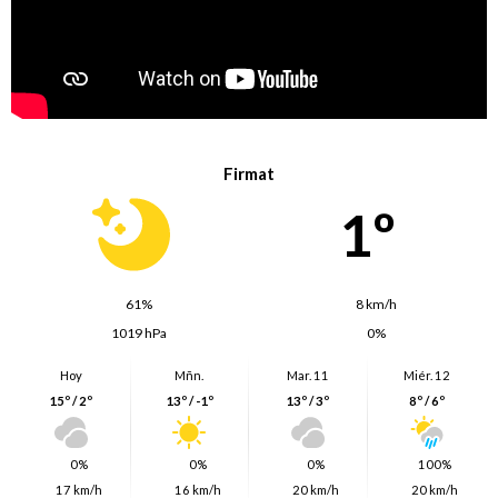
Firmat
1º
61%
8 km/h
1019 hPa
0%
Hoy
Mñn.
Mar. 11
Miér. 12
15º / 2º
13º / -1º
13º / 3º
8º / 6º
0%
0%
0%
100%
17 km/h
16 km/h
20 km/h
20 km/h