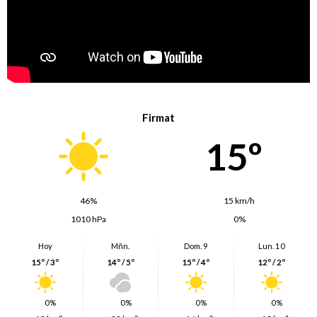
Firmat
15º
46%
15 km/h
1010 hPa
0%
Hoy
Mñn.
Dom. 9
Lun. 10
15º / 3º
14º / 5º
15º / 4º
12º / 2º
0%
0%
0%
0%