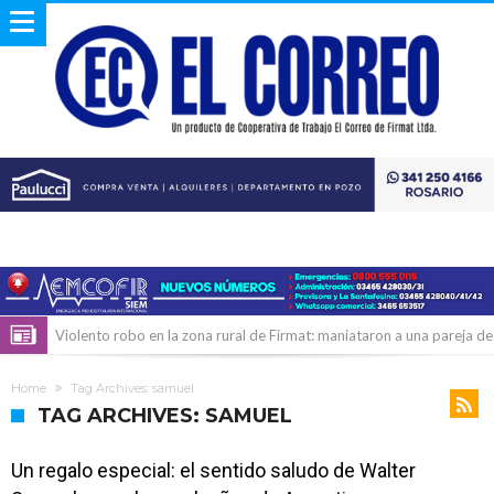
Violento robo en la zona rural de Firmat: maniataron a una pareja de
adultos mayores
Colecta solidaria de juguetes en Firmat para el EPI y el Hospital
Home
Tag Archives: samuel
Vilela
Firmat: “Codo a codo” lanza una campaña de recolección de
TAG ARCHIVES: SAMUEL
golosinas para agasajar a los niños en su día
Vuelve el básquet: este viernes arranca el Clausura con agenda
Un regalo especial: el sentido saludo de Walter
confirmada y planteles renovados
Güemes y Mariano Vera