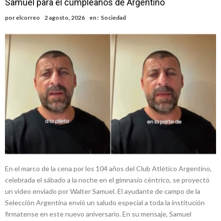
Samuel para el cumpleaños de Argentino
Alerta meteorológico: el SMN advierte por tormentas fuertes y
por
elcorreo
2 agosto, 2026
en :
Sociedad
ráfagas que podrían superar los 80 km/h
¿Llega un “Súper Niño”?: De Benedictis aclara los mitos y analiza el
impacto real en la región
Cañada del Ucle se prepara para la 5ª edición de la Expo Dose
Distinguieron a Ramiro Maldonado, el campeón juvenil de malambo
de Los Quirquinchos
En el marco de la cena por los 104 años del Club Atlético Argentino,
celebrada el sábado a la noche en el gimnasio céntrico, se proyectó
un video enviado por Walter Samuel. El ayudante de campo de la
Selección Argentina envió un saludo especial a toda la institución
firmatense en este nuevo aniversario. En su mensaje, Samuel