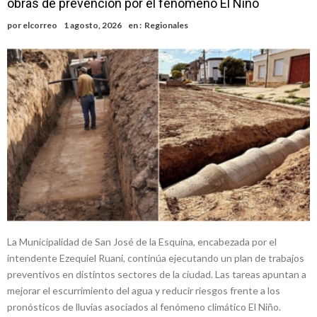
obras de prevención por el fenómeno El Niño
confirmada y planteles renovados
Güemes y Mariano Vera
por
elcorreo
1 agosto, 2026
en :
Regionales
Alerta meteorológico: el SMN advierte por tormentas fuertes y
ráfagas que podrían superar los 80 km/h
¿Llega un “Súper Niño”?: De Benedictis aclara los mitos y analiza el
impacto real en la región
Cañada del Ucle se prepara para la 5ª edición de la Expo Dose
Distinguieron a Ramiro Maldonado, el campeón juvenil de malambo
de Los Quirquinchos
La Municipalidad de San José de la Esquina, encabezada por el
intendente Ezequiel Ruani, continúa ejecutando un plan de trabajos
preventivos en distintos sectores de la ciudad. Las tareas apuntan a
mejorar el escurrimiento del agua y reducir riesgos frente a los
pronósticos de lluvias asociados al fenómeno climático El Niño.