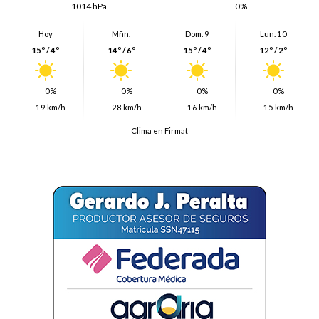
1014 hPa
0%
Hoy
Mñn.
Dom. 9
Lun. 10
15º / 4º
14º / 6º
15º / 4º
12º / 2º
0%
0%
0%
0%
19 km/h
28 km/h
16 km/h
15 km/h
Clima en Firmat