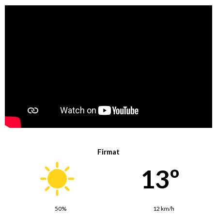
Firmat
13º
50%
12 km/h