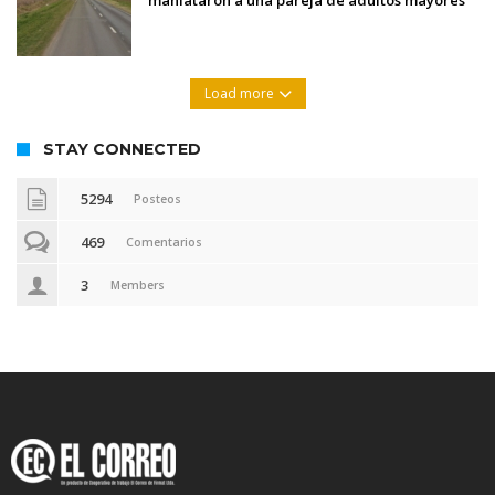
Load more
STAY CONNECTED
5294
Posteos
469
Comentarios
3
Members