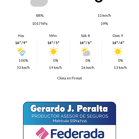
88%
11 km/h
1017 hPa
19%
Hoy
Mñn.
Sáb. 8
Dom. 9
16º / 9º
14º / 5º
14º / 6º
14º / 4º
100%
0%
0%
0%
53 km/h
19 km/h
26 km/h
13 km/h
Clima en Firmat