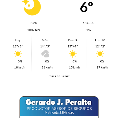
6º
87%
10 km/h
1007 hPa
1%
Hoy
Mñn.
Dom. 9
Lun. 10
15º / 3º
14º / 5º
15º / 4º
12º / 2º
0%
0%
0%
0%
18 km/h
26 km/h
15 km/h
17 km/h
Clima en Firmat