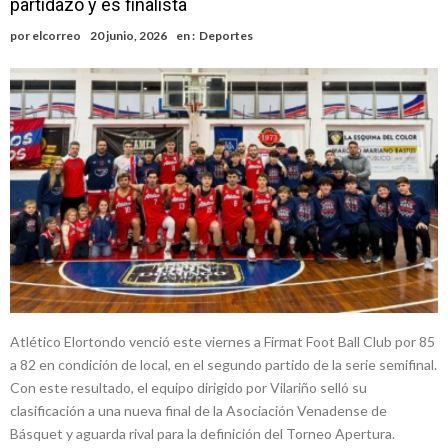
partidazo y es finalista
Vilela
Firmat: “Codo a codo” lanza una campaña de recolección de
por
elcorreo
20 junio, 2026
en :
Deportes
golosinas para agasajar a los niños en su día
Vuelve el básquet: este viernes arranca el Clausura con agenda
confirmada y planteles renovados
Güemes y Mariano Vera
Atlético Elortondo venció este viernes a Firmat Foot Ball Club por 85
a 82 en condición de local, en el segundo partido de la serie semifinal.
Con este resultado, el equipo dirigido por Vilariño selló su
clasificación a una nueva final de la Asociación Venadense de
Básquet y aguarda rival para la definición del Torneo Apertura.