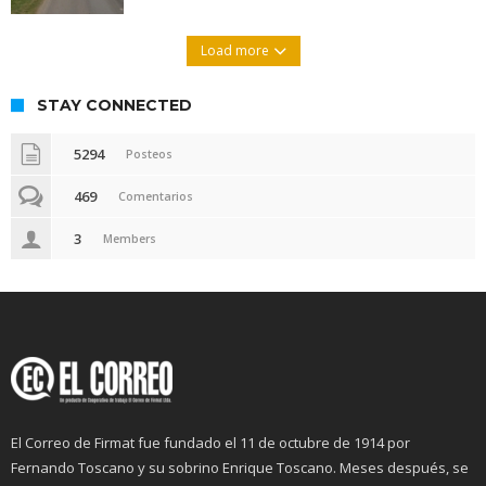
Load more
STAY CONNECTED
5294
Posteos
469
Comentarios
3
Members
El Correo de Firmat fue fundado el 11 de octubre de 1914 por
Fernando Toscano y su sobrino Enrique Toscano. Meses después, se