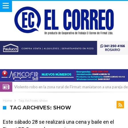
Violento robo en la zona rural de Firmat: maniataron a una pareja de
adultos mayores
Colecta solidaria de juguetes en Firmat para el EPI y el Hospital
Home
Tag Archives: show
Vilela
Firmat: “Codo a codo” lanza una campaña de recolección de
TAG ARCHIVES: SHOW
golosinas para agasajar a los niños en su día
Vuelve el básquet: este viernes arranca el Clausura con agenda
Este sábado 28 se realizará una cena y baile en el
confirmada y planteles renovados
Güemes y Mariano Vera