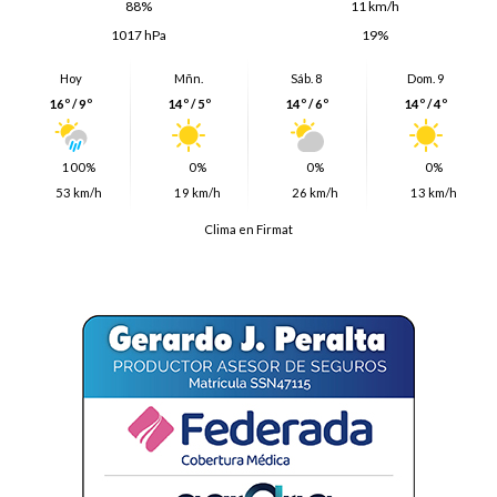
88%
11 km/h
1017 hPa
19%
Hoy
Mñn.
Sáb. 8
Dom. 9
16º / 9º
14º / 5º
14º / 6º
14º / 4º
100%
0%
0%
0%
53 km/h
19 km/h
26 km/h
13 km/h
Clima en Firmat