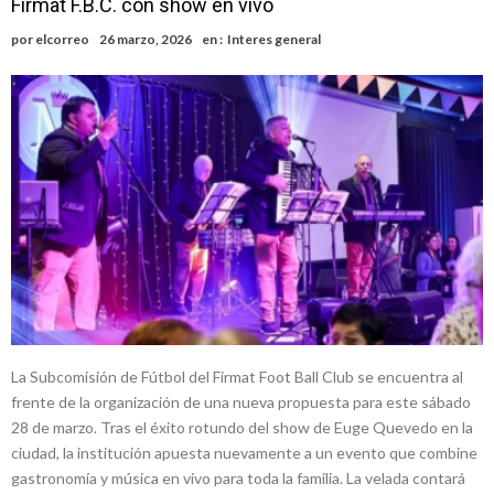
Firmat F.B.C. con show en vivo
Alerta meteorológico: el SMN advierte por tormentas fuertes y
por
elcorreo
26 marzo, 2026
en :
Interes general
ráfagas que podrían superar los 80 km/h
¿Llega un “Súper Niño”?: De Benedictis aclara los mitos y analiza el
impacto real en la región
Cañada del Ucle se prepara para la 5ª edición de la Expo Dose
Distinguieron a Ramiro Maldonado, el campeón juvenil de malambo
de Los Quirquinchos
Villada: evalúan obras preventivas ante posibles lluvias intensas
La Subcomisión de Fútbol del Firmat Foot Ball Club se encuentra al
frente de la organización de una nueva propuesta para este sábado
28 de marzo. Tras el éxito rotundo del show de Euge Quevedo en la
ciudad, la institución apuesta nuevamente a un evento que combine
gastronomía y música en vivo para toda la familia. La velada contará