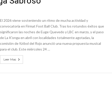
ega Sabroso
niataron a una pareja de adultos mayores
 EPI y el Hospital Vilela
El 2026 viene sosteniendo un ritmo de mucha actividad y
convocatoria en Firmat Foot Ball Club. Tras los rotundos éxitos que
significaron las noches de Euge Quevedo y LBC en marzo, y el paso
de La K’onga en abril con localidades totalmente agotadas, la
comisión de fútbol del Rojo anunció una nueva propuesta musical
para el club. Este miércoles 24 …
Leer Mas