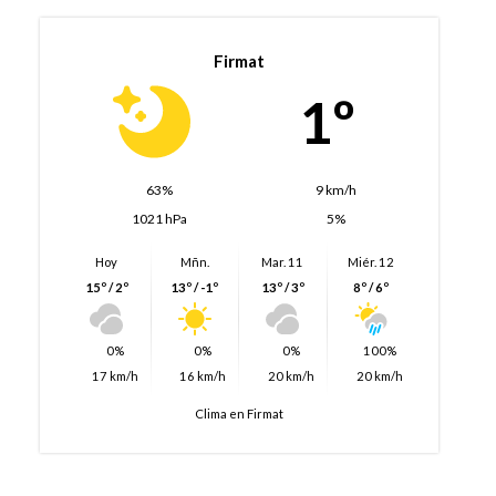
Firmat
1º
63%
9 km/h
1021 hPa
5%
Hoy
Mñn.
Mar. 11
Miér. 12
15º / 2º
13º / -1º
13º / 3º
8º / 6º
0%
0%
0%
100%
17 km/h
16 km/h
20 km/h
20 km/h
Clima en Firmat