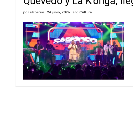
Quevedo y La K’onga, ll
Violento robo en la zona rural de Firmat: ma
por
elcorreo
24 junio, 2026
en :
Cultura
Colecta solidaria de juguetes en Firmat para el