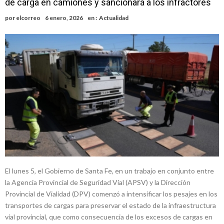
de carga en camiones y sancionará a los infractores
Elortondo: avanza el plan de pavimentación con la licitación de cinco
por
elcorreo
6 enero, 2026
en :
Actualidad
nuevas cuadras
Chovet realizó el primer taller de coaching para emprendedores
Confirmaron la fecha de la maratón “Gödeken Corre”
Comienza una mesa de lectura sobre literatura japonesa en la
Biblioteca Popular Nosotros
Sueño albiceleste: la arquera firmatense Jazmín David fue citada a la
Selección Argentina
El lunes 5, el Gobierno de Santa Fe, en un trabajo en conjunto entre
la Agencia Provincial de Seguridad Vial (APSV) y la Dirección
Provincial de Vialidad (DPV) comenzó a intensificar los pesajes en los
transportes de cargas para preservar el estado de la infraestructura
vial provincial, que como consecuencia de los excesos de cargas en