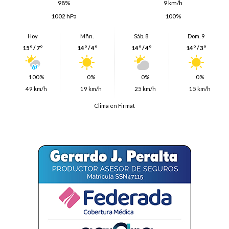
98%
9 km/h
1002 hPa
100%
Hoy
Mñn.
Sáb. 8
Dom. 9
15º / 7º
14º / 4º
14º / 4º
14º / 3º
100%
0%
0%
0%
49 km/h
19 km/h
25 km/h
15 km/h
Clima en Firmat