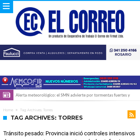
Alerta meteorológico: el SMN advierte por tormentas fuertes y
ráfagas que podrían superar los 80 km/h
¿Llega un “Súper Niño”?: De Benedictis aclara los mitos y analiza el
Home
Tag Archives: Torres
impacto real en la región
Cañada del Ucle se prepara para la 5ª edición de la Expo Dose
TAG ARCHIVES: TORRES
Distinguieron a Ramiro Maldonado, el campeón juvenil de malambo
Tránsito pesado: Provincia inició controles intensivos
de Los Quirquinchos
Villada: evalúan obras preventivas ante posibles lluvias intensas