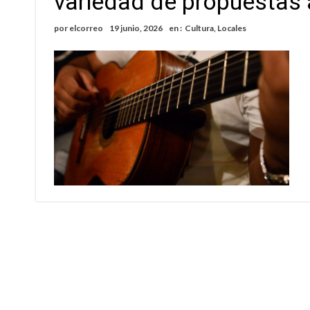
variedad de propuestas a
Violento robo en la zona rural de Firmat: ma
por
elcorreo
19 junio, 2026
en :
Cultura
,
Locales
Colecta solidaria de juguetes en Firmat para el