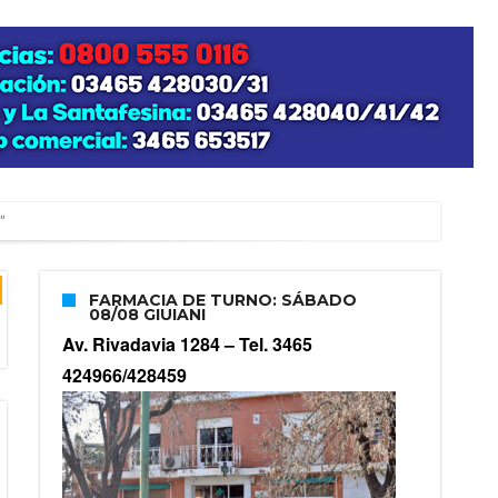
”
FARMACIA DE TURNO: SÁBADO
08/08 GIUIANI
zo posible su nacimiento
Av. Rivadavia 1284 –
Tel. 3465
424966/428459