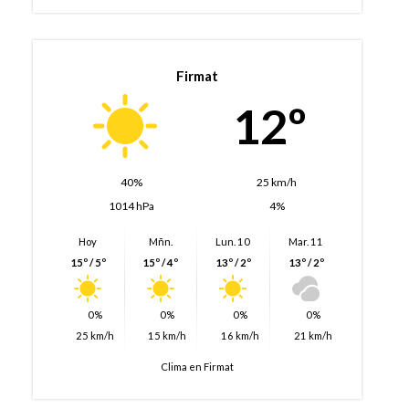
Firmat
12º
40%
25 km/h
1014 hPa
4%
Hoy
Mñn.
Lun. 10
Mar. 11
15º / 5º
15º / 4º
13º / 2º
13º / 2º
0%
0%
0%
0%
25 km/h
15 km/h
16 km/h
21 km/h
Clima en Firmat