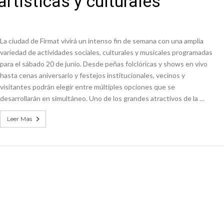
rtísticas y culturales
niataron a una pareja de adultos mayores
 EPI y el Hospital Vilela
La ciudad de Firmat vivirá un intenso fin de semana con una amplia
variedad de actividades sociales, culturales y musicales programadas
para el sábado 20 de junio. Desde peñas folclóricas y shows en vivo
hasta cenas aniversario y festejos institucionales, vecinos y
visitantes podrán elegir entre múltiples opciones que se
desarrollarán en simultáneo. Uno de los grandes atractivos de la …
Leer Mas