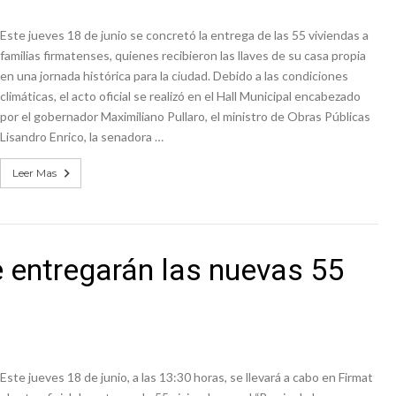
n de la Expo Dose
Este jueves 18 de junio se concretó la entrega de las 55 viviendas a
ón juvenil de malambo de Los Quirquinchos
familias firmatenses, quienes recibieron las llaves de su casa propia
en una jornada histórica para la ciudad. Debido a las condiciones
climáticas, el acto oficial se realizó en el Hall Municipal encabezado
por el gobernador Maximiliano Pullaro, el ministro de Obras Públicas
Lisandro Enrico, la senadora …
Leer Mas
e entregarán las nuevas 55
Este jueves 18 de junio, a las 13:30 horas, se llevará a cabo en Firmat