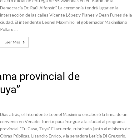
el acto oficial de entrega de 55 viviendas en el “Barrio de la
Democracia Dr. Raúl Alfonsín”. La ceremonia tendrá lugar en la
intersección de las calles Vicente López y Planes y Dean Funes de la
ciudad. El intendente Leonel Maximino, el gobernador Maximiliano
Pullaro …
Leer Mas
ama provincial de
Tuya”
Días atrás, el intendente Leonel Maximino encabezó la firma de un
convenio en Venado Tuerto para integrar a la ciudad al programa
provincial “Tu Casa, Tuya”. El acuerdo, rubricado junto al ministro de
Obras Públicas, Lisandro Enrico, y la senadora Leticia Di Gregorio,