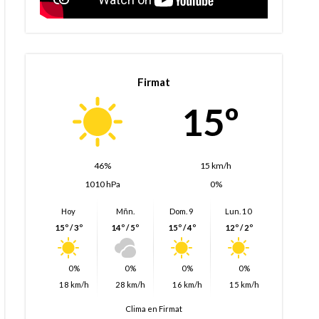
Firmat
15º
46%
15 km/h
1010 hPa
0%
Hoy
Mñn.
Dom. 9
Lun. 10
15º / 3º
14º / 5º
15º / 4º
12º / 2º
0%
0%
0%
0%
18 km/h
28 km/h
16 km/h
15 km/h
Clima en Firmat