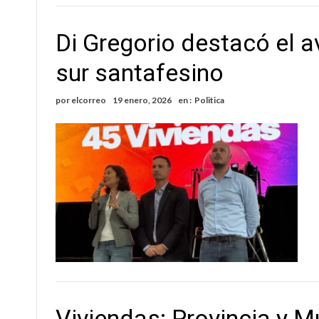
Di Gregorio destacó el a
sur santafesino
por
elcorreo
19 enero, 2026
en :
Politica
Viviendas: Provincia y M