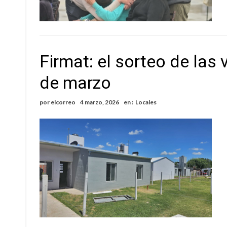
Firmat: el sorteo de las 
de marzo
por
elcorreo
4 marzo, 2026
en :
Locales