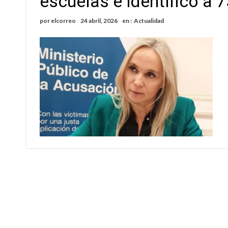
escuelas e identificó a 
Roxana Carabajal dejó su huella en la peña d
por
elcorreo
24 abril, 2026
en :
Actualidad