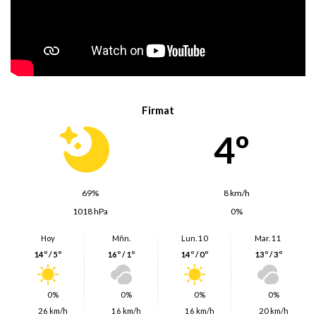
Firmat
4º
69%
8 km/h
1018 hPa
0%
Hoy
Mñn.
Lun. 10
Mar. 11
14º / 5º
16º / 1º
14º / 0º
13º / 3º
0%
0%
0%
0%
26 km/h
16 km/h
16 km/h
20 km/h