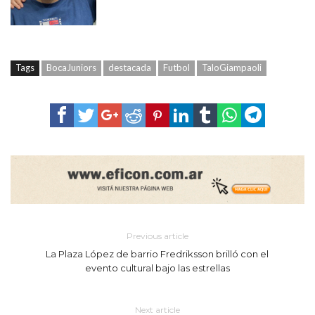
Tags
BocaJuniors
destacada
Futbol
TaloGiampaoli
Previous article
La Plaza López de barrio Fredriksson brilló con el
evento cultural bajo las estrellas
Next article