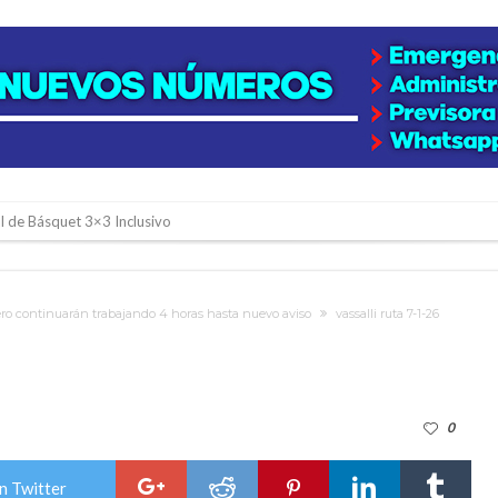
l de Básquet 3×3 Inclusivo
 la empresa reformula sus anuncios a los trabajadores
adas del Juzgado de Faltas por presuntas irregularidades
 pero continuarán trabajando 4 horas hasta nuevo aviso
vassalli ruta 7-1-26
del techo del galpón del ferrocarril
niataron a una pareja de adultos mayores
 EPI y el Hospital Vilela
0
colección de golosinas para agasajar a los niños en su día
lausura con agenda confirmada y planteles renovados
n Twitter