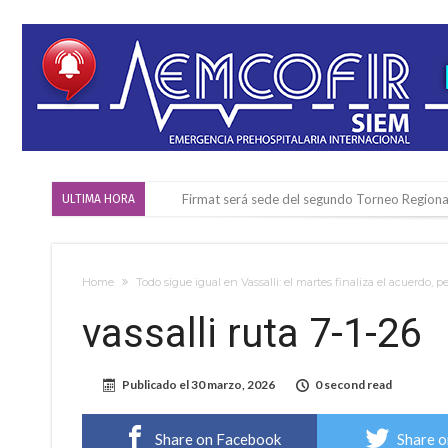
Firmat será sede del segundo Torneo Regiona
ULTIMA HORA
Vassalli: en potencial y con fechas diferidas,
Firmat: avanza la investigación de dos emple
Home
Todo sigue igual en Vassalli: el martes finaliza el acuerdo,
Villada: el viento provocó el desprendimiento 
vassalli ruta 7-1-26
Violento robo en la zona rural de Firmat: ma
Colecta solidaria de juguetes en Firmat para el
Publicado el
30 marzo, 2026
0 second read
Firmat: “Codo a codo” lanza una campaña de re
Vuelve el básquet: este viernes arranca el C
Share on Facebook
Share o