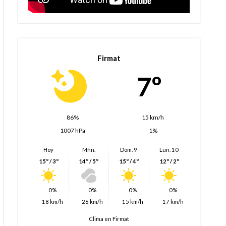
Firmat
7º
86%
15 km/h
1007 hPa
1%
Hoy
Mñn.
Dom. 9
Lun. 10
15º / 3º
14º / 5º
15º / 4º
12º / 2º
0%
0%
0%
0%
18 km/h
26 km/h
15 km/h
17 km/h
Clima en Firmat