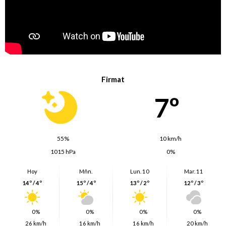
Firmat
7º
55%
10 km/h
1015 hPa
0%
Hoy
Mñn.
Lun. 10
Mar. 11
14º / 4º
15º / 4º
13º / 2º
12º / 3º
0%
0%
0%
0%
26 km/h
16 km/h
16 km/h
20 km/h