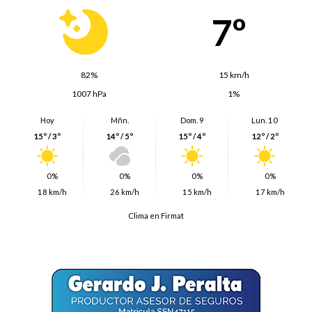
7º
82%
15 km/h
1007 hPa
1%
Hoy
Mñn.
Dom. 9
Lun. 10
15º / 3º
14º / 5º
15º / 4º
12º / 2º
0%
0%
0%
0%
18 km/h
26 km/h
15 km/h
17 km/h
Clima en Firmat