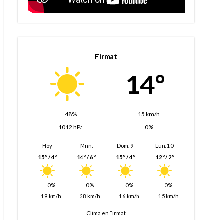
Firmat
14º
48%
15 km/h
1012 hPa
0%
Hoy
Mñn.
Dom. 9
Lun. 10
15º / 4º
14º / 6º
15º / 4º
12º / 2º
0%
0%
0%
0%
19 km/h
28 km/h
16 km/h
15 km/h
Clima en Firmat