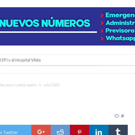
 EPI y el Hospital Vilela
colección de golosinas para agasajar a los niños en su día
lausura con agenda confirmada y planteles renovados
ales para nuestra región
calor 2025
rmentas fuertes y ráfagas que podrían superar los 80 km/h
os mitos y analiza el impacto real en la región
0
n de la Expo Dose
ón juvenil de malambo de Los Quirquinchos
n Twitter