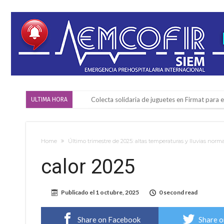
Colecta solidaria de juguetes en Firmat para el
ULTIMA HORA
Firmat: “Codo a codo” lanza una campaña de re
Vuelve el básquet: este viernes arranca el C
Home
Último trimestre de 2025: altas temperaturas y lluvias norm
Güemes y Mariano Vera
calor 2025
Alerta meteorológico: el SMN advierte por to
¿Llega un “Súper Niño”?: De Benedictis aclara l
Publicado el
1 octubre, 2025
0 second read
Cañada del Ucle se prepara para la 5ª edició
Distinguieron a Ramiro Maldonado, el campe
Share on Facebook
Share o