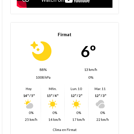
Firmat
6º
88%
13 km/h
1008 hPa
0%
Hoy
Mñn.
Lun. 10
Mar. 11
14º / 5º
15º / 4º
12º / 2º
12º / 3º
0%
0%
0%
0%
25 km/h
14 km/h
17 km/h
22 km/h
Clima en Firmat