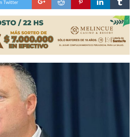
n Twitter
colección de golosinas para agasajar a los niños en su día
lausura con agenda confirmada y planteles renovados