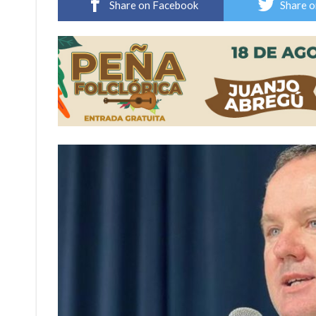
Share on Facebook
Share o
Firmat: “Codo a codo” lanza una campaña de re
Vuelve el básquet: este viernes arranca el C