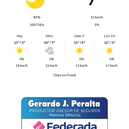
85%
12 km/h
1007 hPa
1%
Hoy
Mñn.
Dom. 9
Lun. 10
15º / 3º
14º / 5º
15º / 4º
12º / 2º
0%
0%
0%
0%
18 km/h
26 km/h
15 km/h
17 km/h
Clima en Firmat